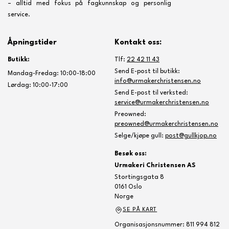
– alltid med fokus på fagkunnskap og personlig
service.
Åpningstider
Kontakt oss:
Butikk:
Tlf:
22 42 11 43
Send E-post til butikk:
Mandag-Fredag: 10:00-18:00
info@urmakerchristensen.no
Lørdag: 10:00-17:00
Send E-post til verksted:
service@urmakerchristensen.no
Preowned:
preowned@urmakerchristensen.no
Selge/kjøpe gull:
post@gullkjop.no
Besøk oss:
Urmakeri Christensen AS
Stortingsgata 8
0161 Oslo
Norge
SE PÅ KART
Organisasjonsnummer: 811 994 812