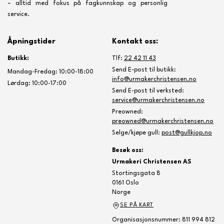
– alltid med fokus på fagkunnskap og personlig
service.
Åpningstider
Kontakt oss:
Butikk:
Tlf:
22 42 11 43
Send E-post til butikk:
Mandag-Fredag: 10:00-18:00
info@urmakerchristensen.no
Lørdag: 10:00-17:00
Send E-post til verksted:
service@urmakerchristensen.no
Preowned:
preowned@urmakerchristensen.no
Selge/kjøpe gull:
post@gullkjop.no
Besøk oss:
Urmakeri Christensen AS
Stortingsgata 8
0161 Oslo
Norge
SE PÅ KART
Organisasjonsnummer: 811 994 812