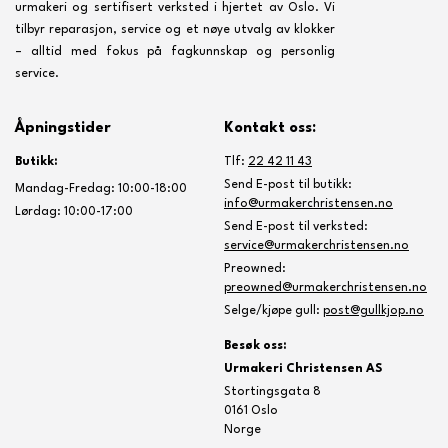
urmakeri og sertifisert verksted i hjertet av Oslo. Vi
tilbyr reparasjon, service og et nøye utvalg av klokker
– alltid med fokus på fagkunnskap og personlig
service.
Åpningstider
Kontakt oss:
Butikk:
Tlf:
22 42 11 43
Send E-post til butikk:
Mandag-Fredag: 10:00-18:00
info@urmakerchristensen.no
Lørdag: 10:00-17:00
Send E-post til verksted:
service@urmakerchristensen.no
Preowned:
preowned@urmakerchristensen.no
Selge/kjøpe gull:
post@gullkjop.no
Besøk oss:
Urmakeri Christensen AS
Stortingsgata 8
0161 Oslo
Norge