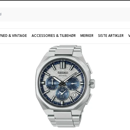
NED & VINTAGE
ACCESSORIES & TILBEHØR
MERKER
SISTE ARTIKLER
Seiko
UTFORSK KOLLEKSJONER OG MODELLER
Damemodeller
Limiterte modeller
Se alle Seiko