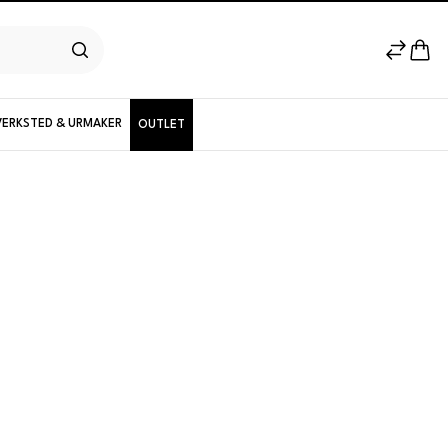
VERKSTED & URMAKER
OUTLET
Herremodeller
Nyheter