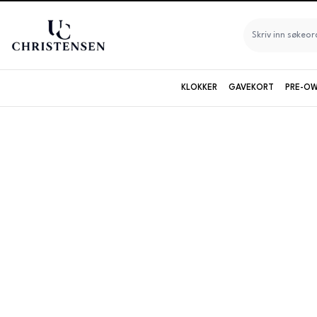
KLOKKER
GAVEKORT
PRE-OW
Seiko
Longines
Maurice Lacroix
Baltic
Baume & Mercier
Bruvik
Certina