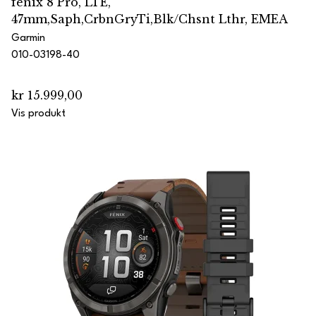
fenix 8 Pro, LTE,
47mm,Saph,CrbnGryTi,Blk/Chsnt Lthr, EMEA
Garmin
010-03198-40
kr 15.999,00
Vis produkt