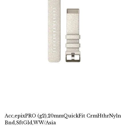
Acc,epixPRO (g2),20mmQuickFit CrmHthrNyln
Bnd,SftGld,WW/Asia