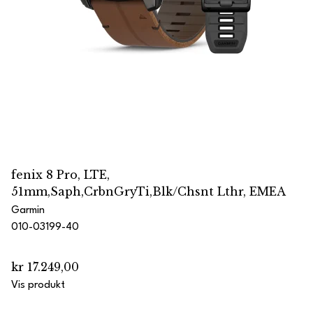
fenix 8 Pro, LTE,
51mm,Saph,CrbnGryTi,Blk/Chsnt Lthr, EMEA
Garmin
010-03199-40
kr 17.249,00
Vis produkt