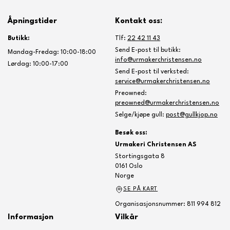
Åpningstider
Kontakt oss:
Butikk:
Tlf:
22 42 11 43
Send E-post til butikk:
Mandag-Fredag: 10:00-18:00
info@urmakerchristensen.no
Lørdag: 10:00-17:00
Send E-post til verksted:
service@urmakerchristensen.no
Preowned:
preowned@urmakerchristensen.no
Selge/kjøpe gull:
post@gullkjop.no
Besøk oss:
Urmakeri Christensen AS
Stortingsgata 8
0161 Oslo
Norge
SE PÅ KART
Organisasjonsnummer: 811 994 812
Informasjon
Vilkår