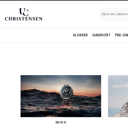
KLOKKER
GAVEKORT
PRE-OW
Seiko
Longines
Maurice Lacroix
Merke
Baltic
Baume & Mercier
Bruvik
Certina
SEIKO