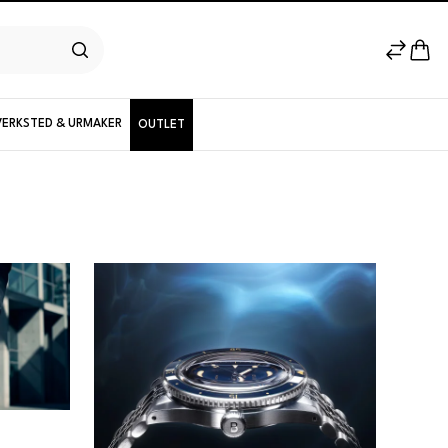
VERKSTED & URMAKER
OUTLET
Herremodeller
Nyheter