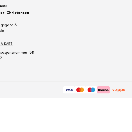
oss:
eri Christensen
ngsgata 8
slo
PÅ KART
sasjonsnummer: 811
2