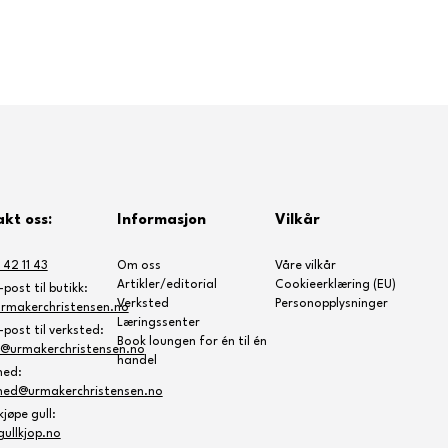
kt oss:
Informasjon
Vilkår
 42 11 43
Om oss
Våre vilkår
Artikler/editorial
Cookieerklæring (EU)
post til butikk:
Verksted
Personopplysninger
rmakerchristensen.no
Læringssenter
post til verksted:
Book loungen for én til én
e@urmakerchristensen.no
handel
ned:
ned@urmakerchristensen.no
jøpe gull:
ullkjop.no