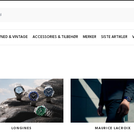
NED & VINTAGE
ACCESSORIES & TILBEHØR
MERKER
SISTE ARTIKLER
Seiko
UTFORSK KOLLEKSJONER OG MODELLER
Damemodeller
Limiterte modeller
Se alle Seiko
LONGINES
MAURICE LACROIX