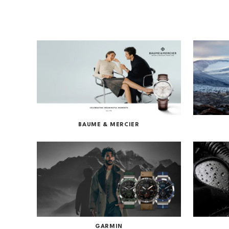
Frederique Constant
Garmin
Hamilton
JDM+
Oris
Roamer
Sjöö Sandström
BAUME & MERCIER
Straum Watches
Withings
QlockTwo
Vegg- og vekkerur
GARMIN