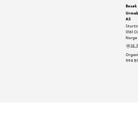
Besøk 
Urmak
AS
Storti
0161 O
Norge
SE 
Organi
994 81