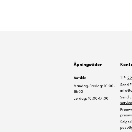
Åpningstider
Konta
Butikk:
Tlf:
22
Send E-
Mandag-Fredag: 10:00-
info@u
18:00
Send E-
Lørdag: 10:00-17:00
servic
Preow
preow
Selge/k
post@g