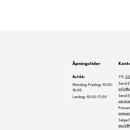
Åpningstider
Konta
Butikk:
Tlf:
22
Send E-
Mandag-Fredag: 10:00-
info@u
18:00
Send E-
Lørdag: 10:00-17:00
servic
Preow
preow
Selge/k
post@g