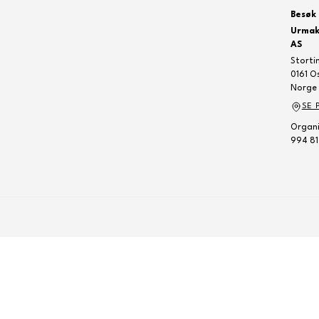
Besøk 
Urmak
AS
Storti
0161 O
Norge
SE 
Organi
994 81