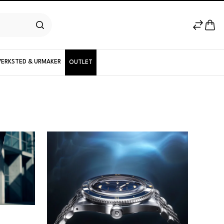
VERKSTED & URMAKER
OUTLET
Herremodeller
Nyheter