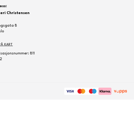
oss:
eri Christensen
ngsgata 8
slo
PÅ KART
sasjonsnummer: 811
2