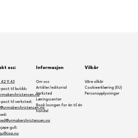
kt oss:
Informasjon
Vilkår
 42 11 43
Om oss
Våre vilkår
Artikler/editorial
Cookieerklæring (EU)
post til butikk:
Verksted
Personopplysninger
rmakerchristensen.no
Læringssenter
post til verksted:
Book loungen for én til én
e@urmakerchristensen.no
handel
ned:
ned@urmakerchristensen.no
jøpe gull:
ullkjop.no