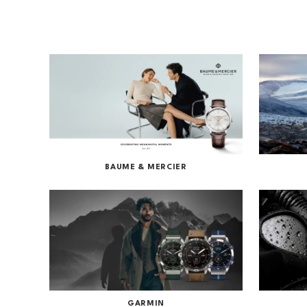
Frederique Constant
Garmin
Hamilton
JDM+
Oris
Roamer
Sjöö Sandström
BAUME & MERCIER
Straum Watches
Withings
QlockTwo
Vegg- og vekkerur
GARMIN