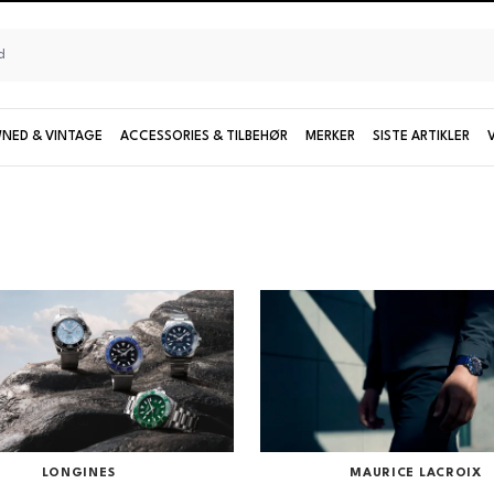
NED & VINTAGE
ACCESSORIES & TILBEHØR
MERKER
SISTE ARTIKLER
Seiko
UTFORSK KOLLEKSJONER OG MODELLER
Damemodeller
Limiterte modeller
Se alle Seiko
LONGINES
MAURICE LACROIX