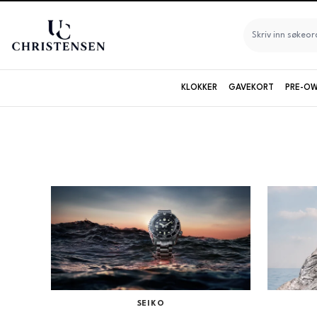
KLOKKER
GAVEKORT
PRE-OW
Seiko
Longines
Maurice Lacroix
Merke
Baltic
Baume & Mercier
Bruvik
Certina
SEIKO