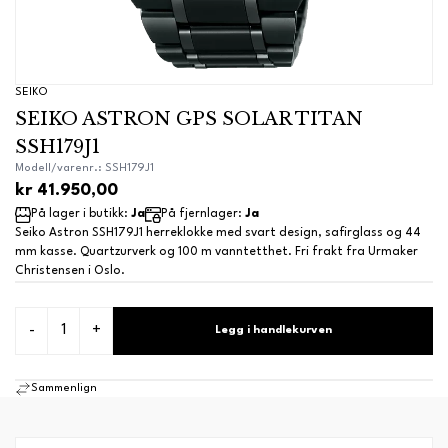
SEIKO
SEIKO ASTRON GPS SOLAR TITAN
SSH179J1
Modell/varenr.: SSH179J1
kr 41.950,00
På lager i butikk:
Ja
På fjernlager:
Ja
Seiko Astron SSH179J1 herreklokke med svart design, safirglass og 44
mm kasse. Quartzurverk og 100 m vanntetthet. Fri frakt fra Urmaker
Christensen i Oslo.
-
+
Legg i handlekurven
Sammenlign