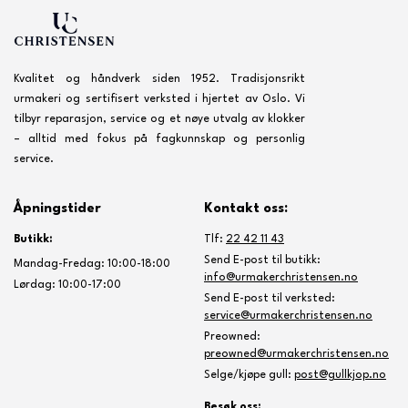
Kvalitet og håndverk siden 1952. Tradisjonsrikt
urmakeri og sertifisert verksted i hjertet av Oslo. Vi
tilbyr reparasjon, service og et nøye utvalg av klokker
– alltid med fokus på fagkunnskap og personlig
service.
Åpningstider
Kontakt oss:
Butikk:
Tlf:
22 42 11 43
Send E-post til butikk:
Mandag-Fredag: 10:00-18:00
info@urmakerchristensen.no
Lørdag: 10:00-17:00
Send E-post til verksted:
service@urmakerchristensen.no
Preowned:
preowned@urmakerchristensen.no
Selge/kjøpe gull:
post@gullkjop.no
Besøk oss: