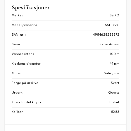
Spesifikasjoner
Merke:
SEIKO
Modell/varenr.:
SSH179J1
EAN-nr.:
4954628255372
Serie
Seiko Astron
Vannresistens
100 m
Klokkens diameter
44 mm
Glass
Safirglass
Farge på urskive
Svart
Urverk
Quartz
Kasse baklokk type
Lukket
Kaliber
5X83