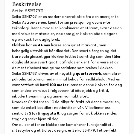
Beskrivelse
Seiko SSH179J1
Seiko SSH179J1 er en moderne herreklokke fra den anerkjente
Seiko Astron-serien, kjent for sin presisjon og avanserte
teknologi. Denne modellen kombinerer et stilrent, svart design
med robuste materialer, noe som gjør klokken både elegant
og praktisk for daglig bruk.
Klokken har en
44 mm kasse
som gir et markant, men
behagelig uttrykk på håndleddet. Den svarte fargen og det
klare safirglasset gjør klokken lettlest samtidig som den tåler
daglig slitasje svært godt. Safirglas er kjent for å være et av
de mest ripebestandige materialene som brukes i klokker.
Seiko SSH179J1 drives av et nøyaktig
quartzurverk
, som sikrer
pålitelig tidtaking med minimal behov for vedlikehold. Med en
vanntetthet på inntil
100 meter
, passer denne klokken for deg
som ønsker en robust følgesvenn til både jobb og fritid,
inkludert svømming og annen vannaktivitet.
Urmaker Christensen i Oslo tilbyr fri frakt på denne modellen,
som du enkelt bestiller i nettbutikken vår. Vi befinner oss
sentralt i
Stortingsgata 8
, og sørger for at klokken sendes
trygt og raskt hjem til deg.
Om du ser etter en klokke som kombinerer funksjonalitet,
slitestyrke og et tidløst design, er Seiko SSH179J1 et perfekt