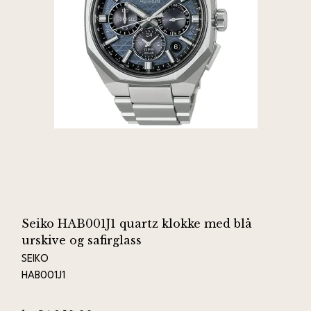
Seiko HAB001J1 quartz klokke med blå
urskive og safirglass
SEIKO
HAB001J1