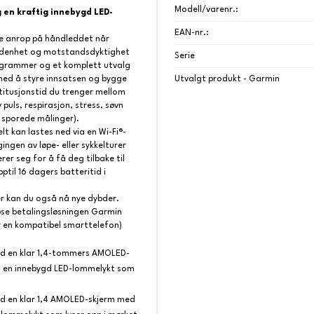
Modell/varenr.:
g en kraftig innebygd LED-
EAN-nr.:
re anrop på håndleddet når
holdenhet og motstandsdyktighet
Serie
ogrammer og et komplett utvalg
 med å styre innsatsen og bygge
Utvalgt produkt - Garmin
titusjonstid du trenger mellom
puls, respirasjon, stress, søvn
 sporede målinger).
 kan lastes ned via en Wi-Fi®-
ingen av løpe- eller sykkelturer
rer seg for å få deg tilbake til
ptil 16 dagers batteritid i
er kan du også nå nye dybder.
øse betalingsløsningen Garmin
er en kompatibel smarttelefon)
ed en klar 1,4-tommers AMOLED-
 og en innebygd LED-lommelykt som
ed en klar 1,4 AMOLED-skjerm med