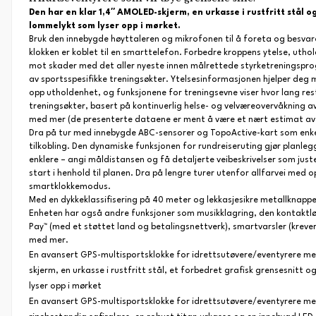
Den har en klar 1,4″ AMOLED-skjerm, en urkasse i rustfritt stål o
lommelykt som lyser opp i mørket.
Bruk den innebygde høyttaleren og mikrofonen til å foreta og besva
klokken er koblet til en smarttelefon. Forbedre kroppens ytelse, ut
mot skader med det aller nyeste innen målrettede styrketreningspr
av sportsspesifikke treningsøkter. Ytelsesinformasjonen hjelper deg
opp utholdenhet, og funksjonene for treningsevne viser hvor lang res
treningsøkter, basert på kontinuerlig helse- og velværeovervåkning av 
med mer (de presenterte dataene er ment å være et nært estimat av
Dra på tur med innebygde ABC-sensorer og TopoActive-kart som enkelt
tilkobling. Den dynamiske funksjonen for rundreiseruting gjør planlegg
enklere – angi måldistansen og få detaljerte veibeskrivelser som juste
start i henhold til planen. Dra på lengre turer utenfor allfarvei med op
smartklokkemodus.
Med en dykkeklassifisering på 40 meter og lekkasjesikre metallknapp
Enheten har også andre funksjoner som musikklagring, den kontaktl
Pay™ (med et støttet land og betalingsnettverk), smartvarsler (krev
med mer.
En avansert GPS-multisportsklokke for idrettsutøvere/eventyrere m
skjerm, en urkasse i rustfritt stål, et forbedret grafisk grensesnitt
lyser opp i mørket
En avansert GPS-multisportsklokke for idrettsutøvere/eventyrere m