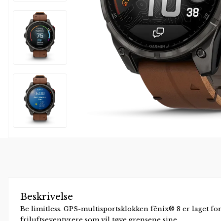
Frederique Constant
Garmin
Hamilton
JDM+
Oris
Roamer
Sjöö Sandström
Straum Watches
Withings
QlockTwo
Vegg- og vekkerur
Beskrivelse
Be limitless. GPS-multisportsklokken fēnix® 8 er laget for
friluftseventyrere som vil tøye grensene sine.