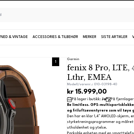
NED & VINTAGE
ACCESSORIES & TILBEHØR
MERKER
SISTE ARTIKLER
Seiko
Garmin
1
fenix 8 Pro, LTE
UTFORSK KOLLEKSJONER OG MODELLER
Lthr, EMEA
Damemodeller
Modell/varenr.: 010-03198-40
kr 15.999,00
Limiterte modeller
På lager i butikk:
Ja
På fjernlager
Be limitless. GPS-multisportsklokke
og friluftseventyrere som vil tøye 
Den har en klar 1,4″ AMOLED-skjerm, en
Se alle Seiko
styrketreningsprogrammer og målrett
utholdenhet og ytelse.
Parkoble enheten med en smarttelefo