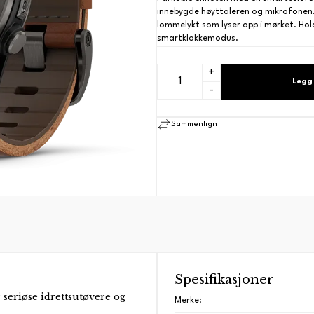
innebygde høyttaleren og mikrofonen.
lommelykt som lyser opp i mørket. Hol
smartklokkemodus.
+
Legg 
-
Sammenlign
SE ALLE MERKER
Spesifikasjoner
 seriøse idrettsutøvere og
Merke: