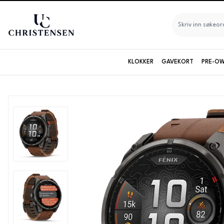
KLOKKER
GAVEKORT
PRE-OW
Seiko
Longines
Maurice Lacroix
Baltic
Baume & Mercier
Bruvik
Certina