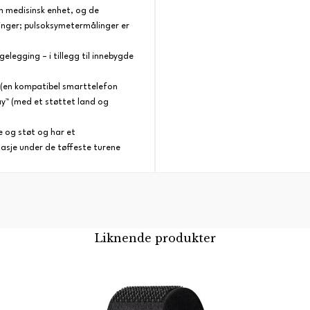
n medisinsk enhet, og de
inger; pulsoksymetermålinger er
legging – i tillegg til innebygde
 (en kompatibel smarttelefon
ay™ (med et støttet land og
 og støt og har et
tasje under de tøffeste turene
Liknende produkter