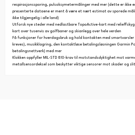
respirasjonssporing, pulsoksymetermålinger med mer (dette er ikke e
presenterte dataene er ment å være et nært estimat av sporede mål
ikke tilgjengelig i alle land)
Utforsk nye steder med nedlastbare TopoActive-kart med relieffskygge
kart over tusenvis av golfbaner og skianlegg over hele verden
Få funksjoner for hverdagsbruk og hold kontakten med smartvarsler
kreves), musikklagring, den kontaktløse betalingsløsningen Garmin P
betalingsnettverk) med mer
Klokken oppfyller MIL-STD 810-krav til motstandsdyktighet mot varme
metallsensordeksel som beskytter viktige sensorer mot skader og sli