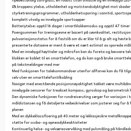
ripebestandig safirglass, en robust titan urkasse og en innebygd LED
Øk kroppens ytelse, utholdenhet og motstandsdyktighet mot skade
styrketreningsprogrammer, utholdenhetssporing i sanntid, sportsspes
komplett utvalg av innebygde sportsapper
Batteriytelse: opptil 16 dager i smartklokkemodus og opptil 47 time
Poengsummen for treningsevne er basert på søvnkvalitet, restitusjon
pulsvariasjonsstatus for å fastslå om du er klar til å gi alt og høste
presenterte dataene er ment å være et nært estimat av sporede mål
Med en innebygd høyttaler og mikrofon kan du foreta og besvare te
klokken er koblet til en smarttelefon, og du kan også bruke smarttele
på tekstmeldinger med mer
Med funksjonen for talekommandoer utenfor allfarvei kan du få tilgan
selv uten en smarttelefontilkobling
Naviger med enestående posisjonsnøyaktighet takket være multibån
innebygde sensorer for treakset kompass, gyroskop og barometrisk
Den dynamiske funksjonen for rundreiseruting sørger for variasjon i 
måldistansen og få detaljerte veibeskrivelser som justerer seg for å få
planen
Med en dykkeklassifisering på 40 meter og lekkasjesikre metallknapp
støtte for scuba- og apneadykkeaktiviteter
Kontinuerlig helse- og velværeovervåking med pulsmåling på håndled