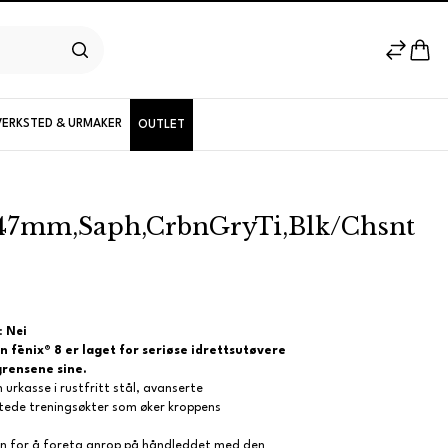
VERKSTED & URMAKER
OUTLET
, 47mm,Saph,CrbnGryTi,Blk/Chsnt
Herremodeller
Nyheter
:
Nei
n fēnix® 8 er laget for seriøse idrettsutøvere
grensene sine.
 urkasse i rustfritt stål, avanserte
ede treningsøkter som øker kroppens
n for å foreta anrop på håndleddet med den