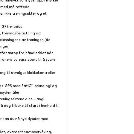
-lommelykt som lyser opp i mørket
r med målrettede
ifikke treningsøkter og et
r i GPS-modus
, treningsbelastning og
 belønningene av treningen (de
inger)
lefonanrop fra håndleddet når
fonens taleassistent til å svare
g til utvalgte klokkekontroller
ds-GPS med SatIQ™-teknologi og
 høydemåler
treningsøktene dine – angi
 deg tilbake til start i henhold til
er kan du nå nye dybder med
det, avansert søvnovervåking,