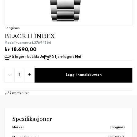
Longines
BLACK 11 INDEX
Modell/varenr.: L37694566
kr 18.690,00
På lager i butikk:
Ja
På fjernlager:
Nei
-
+
Legg i handlekurven
Sammenlign
Spesifikasjoner
Merke:
Longines