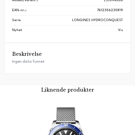
Modell/varenr.:
L37694566
EAN-nr.:
7612356235819
Serie
LONGINES HYDROCONQUEST
Nyhet
Vis
Beskrivelse
Ingen data funnet
Liknende produkter