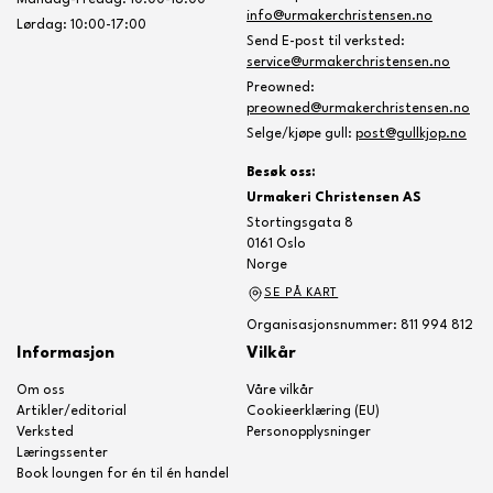
Mandag-Fredag: 10:00-18:00
info@urmakerchristensen.no
Lørdag: 10:00-17:00
Send E-post til verksted:
service@urmakerchristensen.no
Preowned:
preowned@urmakerchristensen.no
Selge/kjøpe gull:
post@gullkjop.no
Besøk oss:
Urmakeri Christensen AS
Stortingsgata 8
0161 Oslo
Norge
SE PÅ KART
Organisasjonsnummer: 811 994 812
Informasjon
Vilkår
Om oss
Våre vilkår
Artikler/editorial
Cookieerklæring (EU)
Verksted
Personopplysninger
Læringssenter
Book loungen for én til én handel