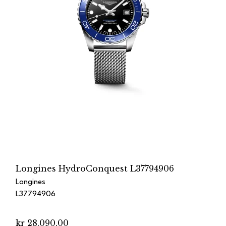
Longines HydroConquest L37794906
Longines
L37794906
kr 28.090,00