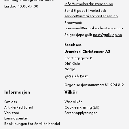
Mandag-Fredag: 10:00-18:00
info@urmakerchristensen.no
Lørdag: 10:00-17:00
Send E-post til verksted:
service@urmakerchristensen.no
Preowned:
preowned@urmakerchristensen.no
Selge/kjøpe gull:
post@gullkjop.no
Besøk oss:
Urmakeri Christensen AS
Stortingsgata 8
0161 Oslo
Norge
SE PÅ KART
Organisasjonsnummer: 811 994 812
Informasjon
Vilkår
Om oss
Våre vilkår
Artikler/editorial
Cookieerklæring (EU)
Verksted
Personopplysninger
Læringssenter
Book loungen for én til én handel