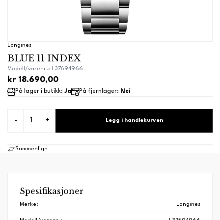
Longines
BLUE 11 INDEX
Modell/varenr.: L37694966
kr 18.690,00
På lager i butikk:
Ja
På fjernlager:
Nei
-
+
Legg i handlekurven
Sammenlign
Spesifikasjoner
Merke:
Longines