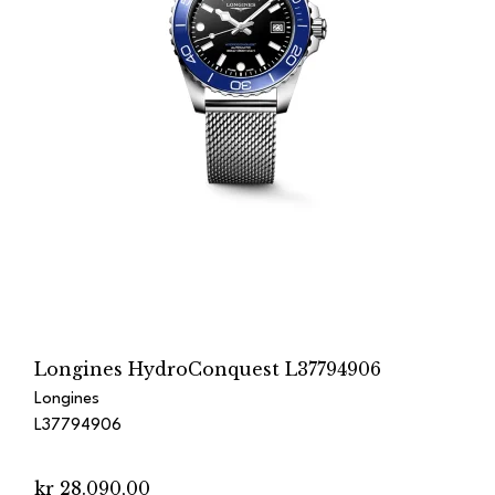
Longines HydroConquest L37794906
Longines
L37794906
kr 28.090,00