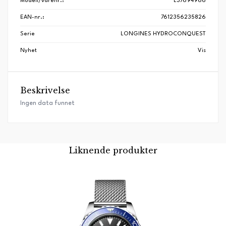
Modell/varenr.:
L37694966
EAN-nr.:
7612356235826
Serie
LONGINES HYDROCONQUEST
Nyhet
Vis
Beskrivelse
Ingen data funnet
Liknende produkter