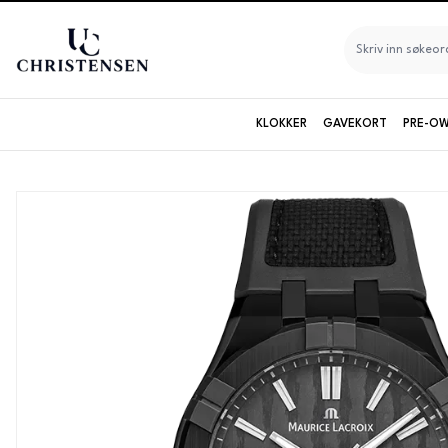
KLOKKER
GAVEKORT
PRE-OW
Seiko
Longines
Maurice Lacroix
Baltic
Baume & Mercier
Bruvik
Certina