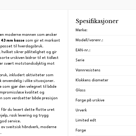
Spesifikasjoner
Merke:
r den moderne mannen som ønsker
Modell/varenr.:
r 43 mm kasse
som gir et markant
passet til hverdagsbruk.
EAN-nr.:
 hvilket sikrer pålitelighet og gir
orte urskiven bidrar til et tidløst
Serie
er svært motstandsdyktig mot
Vannresistens
ruk, inkludert aktiviteter som
Klokkens diameter
anvendelig i ulike situasjoner.
 som gjør den velegnet til både
Glass
ompromissløse kvalitet og
den som verdsetter både presisjon
Farge på urskive
 får du levert dette flotte uret
Urverk
hjelp, rask levering og trygg
Limited edt
god service.
av sveitsisk håndverk, moderne
Farge
.