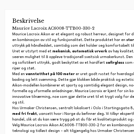
Beskrivelse
Maurice Lacroix AC6008-TTB00-330-2
Maurice Lacroix Aikon er et elegant og robust herreur, designet fo
en kombinasjon av stil og funksjonalitet. Dette produktet har en
sto
uttrykk på håndleddet, samtidig som det holder seg komfortabelt til
Uret er utstyrt med et
mekanisk, automatisk urverk
av høy kvalitet,
seeren mulighet til å oppleve tradisjonell sveitsisk urmakerkunst. Den s
og sofistikert uttrykk, godt beskyttet av et hardført
safirglass
som 
riper og støt.
Med en
vanntetthet på 100 meter
er uret godt rustet for hverdagsb
bading og lett svømming. Dette gjør klokken både praktisk og estetisk 
Aikon-modellen kombinerer et sporty og samtidig elegant design, noe
formelle og uformelle anledninger. Maurice Lacroix er kjent for sin k
innovative tilnærming, noe som gjør dette uret til et trygt valg for 
og stil.
Hos Urmaker Christensen, sentralt lokalisert i Oslo i Stortingsgata 8,
med fri frakt
, uansett hvor i Norge du befinner deg. Vi tilbyr ekspert
handel, slik at du kan være trygg på at du får et kvalitetsprodukt og 
Velg Maurice Lacroix Aikon AC6008-TTB00-330-2 for en kombinasjon 
teknologi og tidløst design – alt tilgjengelig hos Urmaker Christensen