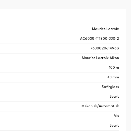
Maurice Lacroix
AC6008-TTB00-330-2
7630020614968
Maurice Lacroix Aikon
100 m
43 mm
Safirglass
Svart
Mekanisk/Automatisk
Vis
Svart