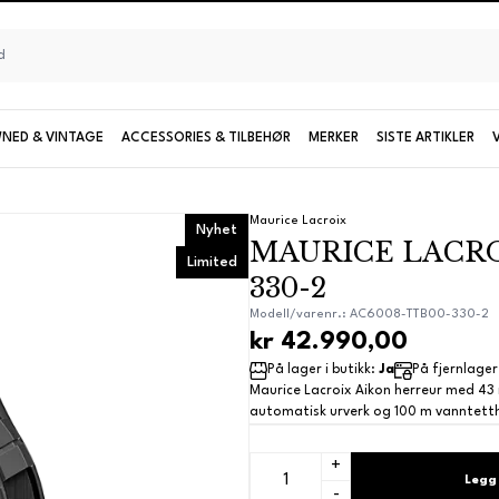
NED & VINTAGE
ACCESSORIES & TILBEHØR
MERKER
SISTE ARTIKLER
Seiko
Maurice Lacroix
Nyhet
MAURICE LACRO
UTFORSK KOLLEKSJONER OG MODELLER
Limited
330-2
Damemodeller
Modell/varenr.: AC6008-TTB00-330-2
kr 42.990,00
Limiterte modeller
På lager i butikk:
Ja
På fjernlager
Maurice Lacroix Aikon herreur med 43 
automatisk urverk og 100 m vanntetthe
Se alle Seiko
+
Legg 
-