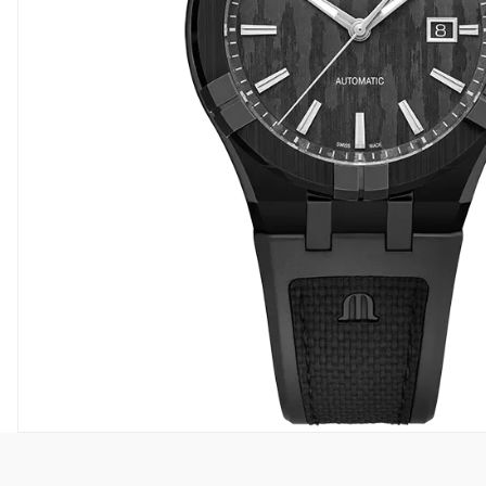
Frederique Constant
Garmin
Hamilton
JDM+
Oris
Roamer
Sjöö Sandström
Straum Watches
Withings
QlockTwo
Vegg- og vekkerur