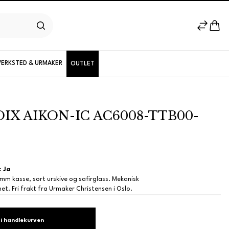
VERKSTED & URMAKER
OUTLET
IX AIKON-IC AC6008-TTB00-
Herremodeller
Nyheter
:
Ja
mm kasse, sort urskive og safirglass. Mekanisk
t. Fri frakt fra Urmaker Christensen i Oslo.
i handlekurven