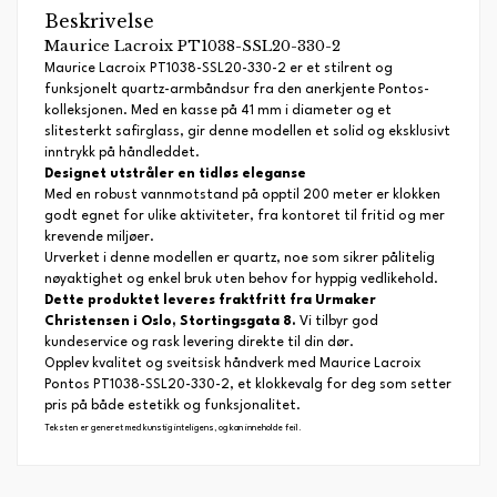
Beskrivelse
Maurice Lacroix PT1038-SSL20-330-2
Maurice Lacroix PT1038-SSL20-330-2 er et stilrent og
funksjonelt quartz-armbåndsur fra den anerkjente Pontos-
kolleksjonen. Med en kasse på 41 mm i diameter og et
slitesterkt safirglass, gir denne modellen et solid og eksklusivt
inntrykk på håndleddet.
Designet utstråler en tidløs eleganse
Med en robust vannmotstand på opptil 200 meter er klokken
godt egnet for ulike aktiviteter, fra kontoret til fritid og mer
krevende miljøer.
Urverket i denne modellen er quartz, noe som sikrer pålitelig
nøyaktighet og enkel bruk uten behov for hyppig vedlikehold.
Dette produktet leveres fraktfritt fra Urmaker
Christensen i Oslo, Stortingsgata 8.
Vi tilbyr god
kundeservice og rask levering direkte til din dør.
Opplev kvalitet og sveitsisk håndverk med Maurice Lacroix
Pontos PT1038-SSL20-330-2, et klokkevalg for deg som setter
pris på både estetikk og funksjonalitet.
Teksten er generet med kunstig inteligens, og kan inneholde feil.