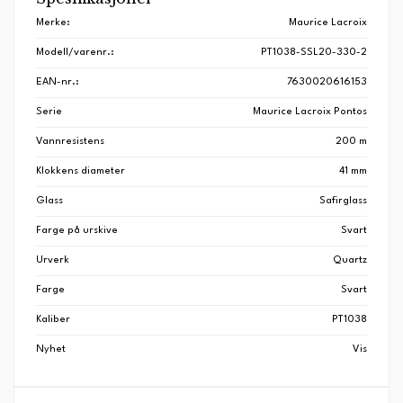
Merke:
Maurice Lacroix
Modell/varenr.:
PT1038-SSL20-330-2
EAN-nr.:
7630020616153
Serie
Maurice Lacroix Pontos
Vannresistens
200 m
Klokkens diameter
41 mm
Glass
Safirglass
Farge på urskive
Svart
Urverk
Quartz
Farge
Svart
Kaliber
PT1038
Nyhet
Vis