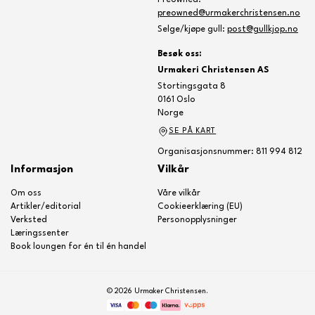
Preowned:
preowned@urmakerchristensen.no
Selge/kjøpe gull:
post@gullkjop.no
Besøk oss:
Urmakeri Christensen AS
Stortingsgata 8
0161 Oslo
Norge
SE PÅ KART
Organisasjonsnummer: 811 994 812
Informasjon
Vilkår
Om oss
Våre vilkår
Artikler/editorial
Cookieerklæring (EU)
Verksted
Personopplysninger
Læringssenter
Book loungen for én til én handel
© 2026 Urmaker Christensen.