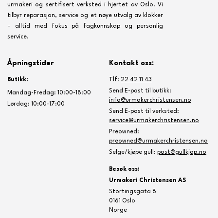
urmakeri og sertifisert verksted i hjertet av Oslo. Vi
tilbyr reparasjon, service og et nøye utvalg av klokker
– alltid med fokus på fagkunnskap og personlig
service.
Åpningstider
Kontakt oss:
Butikk:
Tlf:
22 42 11 43
Send E-post til butikk:
Mandag-Fredag: 10:00-18:00
info@urmakerchristensen.no
Lørdag: 10:00-17:00
Send E-post til verksted:
service@urmakerchristensen.no
Preowned:
preowned@urmakerchristensen.no
Selge/kjøpe gull:
post@gullkjop.no
Besøk oss:
Urmakeri Christensen AS
Stortingsgata 8
0161 Oslo
Norge