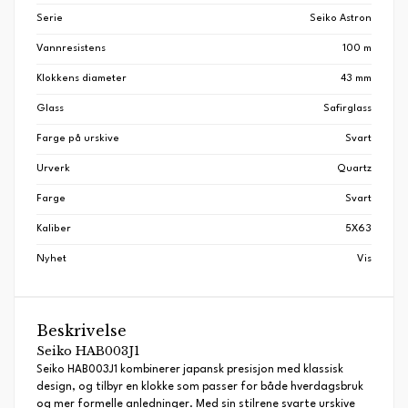
Serie
Seiko Astron
Vannresistens
100 m
Klokkens diameter
43 mm
Glass
Safirglass
Farge på urskive
Svart
Urverk
Quartz
Farge
Svart
Kaliber
5X63
Nyhet
Vis
Beskrivelse
Seiko HAB003J1
Seiko HAB003J1 kombinerer japansk presisjon med klassisk
design, og tilbyr en klokke som passer for både hverdagsbruk
og mer formelle anledninger. Med sin stilrene svarte urskive