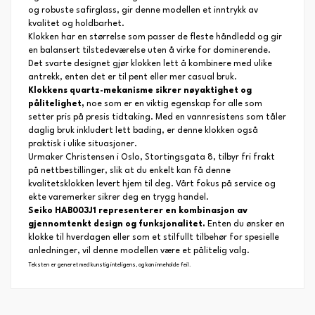
og robuste safirglass, gir denne modellen et inntrykk av
kvalitet og holdbarhet.
Klokken har en størrelse som passer de fleste håndledd og gir
en balansert tilstedeværelse uten å virke for dominerende.
Det svarte designet gjør klokken lett å kombinere med ulike
antrekk, enten det er til pent eller mer casual bruk.
Klokkens quartz-mekanisme sikrer nøyaktighet og
pålitelighet,
noe som er en viktig egenskap for alle som
setter pris på presis tidtaking. Med en vannresistens som tåler
daglig bruk inkludert lett bading, er denne klokken også
praktisk i ulike situasjoner.
Urmaker Christensen i Oslo, Stortingsgata 8, tilbyr fri frakt
på nettbestillinger, slik at du enkelt kan få denne
kvalitetsklokken levert hjem til deg. Vårt fokus på service og
ekte varemerker sikrer deg en trygg handel.
Seiko HAB003J1 representerer en kombinasjon av
gjennomtenkt design og funksjonalitet.
Enten du ønsker en
klokke til hverdagen eller som et stilfullt tilbehør for spesielle
anledninger, vil denne modellen være et pålitelig valg.
Teksten er generet med kunstig inteligens, og kan inneholde feil.