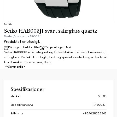
SEIKO
Seiko HAB003J1 svart safirglass quartz
Modell/varenr.: HAB003J1
Produktet er utsolgt.
På lager i butikk:
Nei
På fjernlager:
Nei
Seiko HAB003J1 er en elegant og tidløs klokke med svart urskive og
safirglass. Perfekt for daglig bruk og spesielle anledninger. Fri frakt
fra Urmaker Christensen, Oslo.
Sammenlign
Spesifikasjoner
Merke:
SEIKO
Modell/varenr.:
HAB003J1
EAN-nr.:
4954628258342