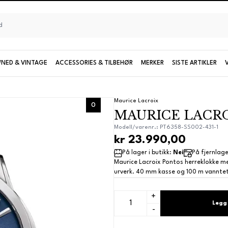
NED & VINTAGE
ACCESSORIES & TILBEHØR
MERKER
SISTE ARTIKLER
Seiko
Maurice Lacroix
0
MAURICE LACROI
UTFORSK KOLLEKSJONER OG MODELLER
Modell/varenr.: PT6358-SS002-431-1
kr 23.990,00
Damemodeller
På lager i butikk:
Nei
På fjernlag
Maurice Lacroix Pontos herreklokke m
Limiterte modeller
urverk. 40 mm kasse og 100 m vanntett
+
Se alle Seiko
Legg 
-