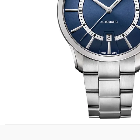
Frederique Constant
Garmin
Hamilton
JDM+
Oris
Roamer
Sjöö Sandström
Straum Watches
Withings
QlockTwo
Vegg- og vekkerur