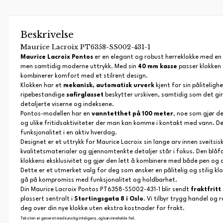
Beskrivelse
Maurice Lacroix PT6358-SS002-431-1
Maurice Lacroix Pontos
er en elegant og robust herreklokke med en ti
men samtidig moderne uttrykk. Med sin
40 mm kasse
passer klokken
kombinerer komfort med et stilrent design.
Klokken har et
mekanisk, automatisk urverk
kjent for sin påliteligh
ripebestandige
safirglasset
beskytter urskiven, samtidig som det gir 
detaljerte viserne og indeksene.
Pontos-modellen har en
vanntetthet på 100 meter
, noe som gjør d
og ulike fritidsaktiviteter der man kan komme i kontakt med vann. De
funksjonalitet i en aktiv hverdag.
Designet er et uttrykk for Maurice Lacroix sin lange arv innen sveitsi
kvalitetsmaterialer og gjennomtenkte detaljer står i fokus. Den blåf
klokkens eksklusivitet og gjør den lett å kombinere med både pen og 
Dette er et utmerket valg for deg som ønsker en pålitelig og stilig 
gå på kompromiss med funksjonalitet og holdbarhet.
Din Maurice Lacroix Pontos PT6358-SS002-431-1 blir sendt
fraktfritt
plassert sentralt i
Stortingsgata 8 i Oslo
. Vi tilbyr trygg handel og r
deg over din nye klokke uten ekstra kostnader for frakt.
Teksten er generet med kunstig inteligens, og kan inneholde feil.