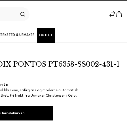
VERKSTED & URMAKER
OUTLET
X PONTOS PT6358-SS002-431-1
Herremodeller
er:
Ja
ed blå skive, safirglass og moderne automatisk
Nyheter
het. Fri frakt fra Urmaker Christensen i Oslo.
i handlekurven