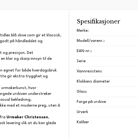
Spesifikasjoner
Merke:
dløs blå skive som gir et klassisk,
Modell/varenr.:
 godt på håndleddet og
EAN-nr.:
et og presisjon. Det
en klar og skarp innsyn til de
Serie
en egnet for både hverdagsbruk
Vannresistens
tte gir ekstra trygghet og
Klokkens diameter
sk urmakerkunst, hvor
Glass
argede urskiven understreker
casual bekledning.
Farge på urskive
klokke med et moderne preg, uten å
Urverk
fra
Urmaker Christensen
,
Kaliber
ask levering slik at du kan glede