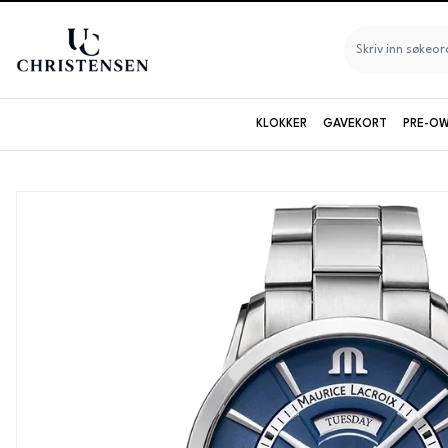
KLOKKER
GAVEKORT
PRE-OW
Seiko
Longines
Maurice Lacroix
Baltic
Baume & Mercier
Bruvik
Certina