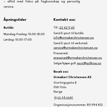
– alltid med fokus på fagkunnskap og personlig
service.
Åpningstider
Kontakt oss:
Butikk:
Tlf:
22 42 11 43
Send E-post til butikk:
Mandag-Fredag: 10:00-18:00
info@urmakerchristensen.no
Lørdag: 10:00-17:00
Send E-post til verksted:
service@urmakerchristensen.no
Preowned:
preowned@urmakerchristensen.no
Selge/kjøpe gull:
post@gullkjop.no
Besøk oss:
Urmakeri Christensen AS
Stortingsgata 8
0161 Oslo
Norge
SE PÅ KART
Organisasjonsnummer: 811 994 812