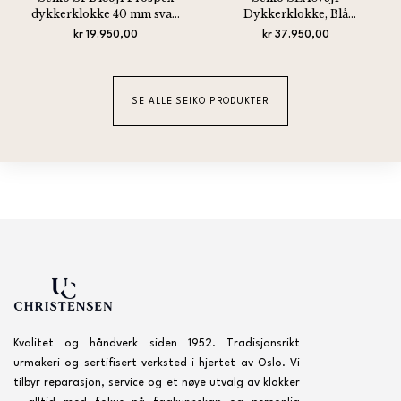
dykkerklokke 40 mm svart
Dykkerklokke, Blå
safirglass
Safirglass 43 mm
kr 19.950,00
kr 37.950,00
SE ALLE SEIKO PRODUKTER
Kvalitet og håndverk siden 1952. Tradisjonsrikt
urmakeri og sertifisert verksted i hjertet av Oslo. Vi
tilbyr reparasjon, service og et nøye utvalg av klokker