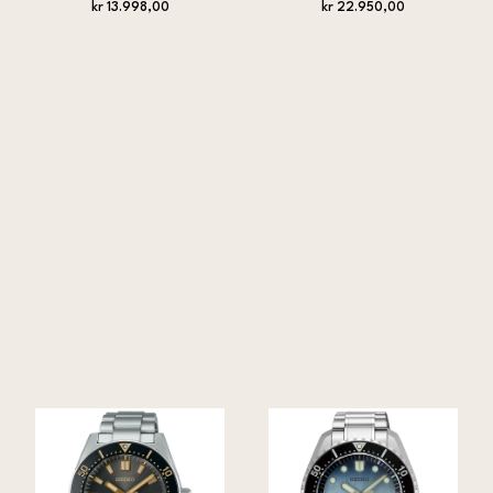
svart, safirglass
kr 13.998,00
kr 22.950,00