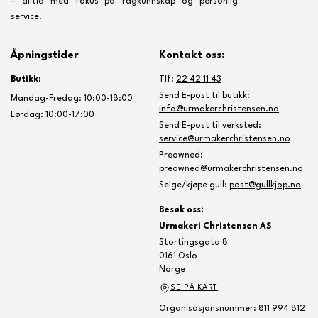
– alltid med fokus på fagkunnskap og personlig
service.
Åpningstider
Kontakt oss:
Butikk:
Tlf:
22 42 11 43
Send E-post til butikk:
Mandag-Fredag: 10:00-18:00
info@urmakerchristensen.no
Lørdag: 10:00-17:00
Send E-post til verksted:
service@urmakerchristensen.no
Preowned:
preowned@urmakerchristensen.no
Selge/kjøpe gull:
post@gullkjop.no
Besøk oss:
Urmakeri Christensen AS
Stortingsgata 8
0161 Oslo
Norge
SE PÅ KART
Organisasjonsnummer: 811 994 812