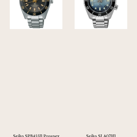
Seiko SPB455J1 Prospex
Seiko SLA073J1