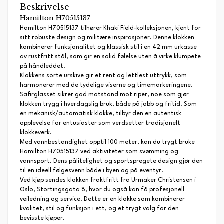
Beskrivelse
Hamilton H70515137
Hamilton H70515137 tilhører Khaki Field-kolleksjonen, kjent for
sitt robuste design og militære inspirasjoner. Denne klokken
kombinerer funksjonalitet og klassisk stil i en 42 mm urkasse
av rustfritt stål, som gir en solid følelse uten å virke klumpete
på håndleddet.
Klokkens sorte urskive gir et rent og lettlest uttrykk, som
harmonerer med de tydelige viserne og timemarkeringene.
Safirglasset sikrer god motstand mot riper, noe som gjør
klokken trygg i hverdagslig bruk, både på jobb og fritid. Som
en mekanisk/automatisk klokke, tilbyr den en autentisk
opplevelse for entusiaster som verdsetter tradisjonelt
klokkeverk.
Med vannbestandighet opptil 100 meter, kan du trygt bruke
Hamilton H70515137 ved aktiviteter som svømming og
vannsport. Dens pålitelighet og sportspregete design gjør den
til en ideell følgesvenn både i byen og på eventyr.
Ved kjøp sendes klokken fraktfritt fra Urmaker Christensen i
Oslo, Stortingsgata 8, hvor du også kan få profesjonell
veiledning og service. Dette er en klokke som kombinerer
kvalitet, stil og funksjon i ett, og et trygt valg for den
bevisste kjøper.