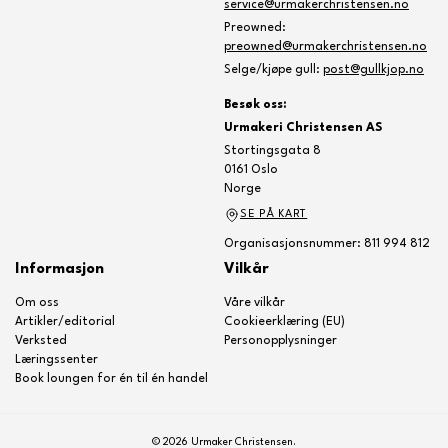
service@urmakerchristensen.no
Preowned:
preowned@urmakerchristensen.no
Selge/kjøpe gull:
post@gullkjop.no
Besøk oss:
Urmakeri Christensen AS
Stortingsgata 8
0161 Oslo
Norge
SE PÅ KART
Organisasjonsnummer: 811 994 812
Informasjon
Vilkår
Om oss
Våre vilkår
Artikler/editorial
Cookieerklæring (EU)
Verksted
Personopplysninger
Læringssenter
Book loungen for én til én handel
© 2026 Urmaker Christensen.