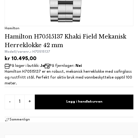
Hamilton
Hamilton H70515137 Khaki Field Mekanisk
Herreklokke 42 mm
Modell/varenr.: H70515137
kr 10.495,00
På lager i butikk:
Ja
På fjernlager:
Nei
Hamilton H70515137 er en robust, mekanisk herreklokke med safirglass
og rustfritt stål. Perfekt for aktiv bruk med vannbeskyttelse opptil 100
meter.
-
+
Legg i handlekurven
Sammenlign