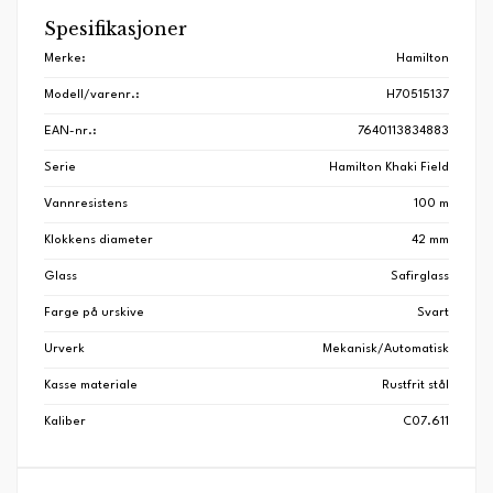
Spesifikasjoner
Merke:
Hamilton
Modell/varenr.:
H70515137
EAN-nr.:
7640113834883
Serie
Hamilton Khaki Field
Vannresistens
100 m
Klokkens diameter
42 mm
Glass
Safirglass
Farge på urskive
Svart
Urverk
Mekanisk/Automatisk
Kasse materiale
Rustfrit stål
Kaliber
C07.611