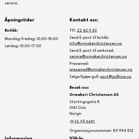
service.
Åpningstider
Kontakt oss:
Butikk:
Tlf:
22 42 11 43
Send E-post til butikk:
Mandag-Fredag: 10:00-18:00
info@urmakerchristensen.no
Lørdag: 10:00-17:00
Send E-post til verksted:
service@urmakerchristensen.no
Preowned:
preowned@urmakerchristensen.no
Selge/kjøpe gull:
post@gullkjop.no
Besøk oss:
Urmakeri Christensen AS
Stortingsgata 8
0161 Oslo
Norge
SE PÅ KART
Organisasjonsnummer: 811 994 812
Informasjon
Vilkår