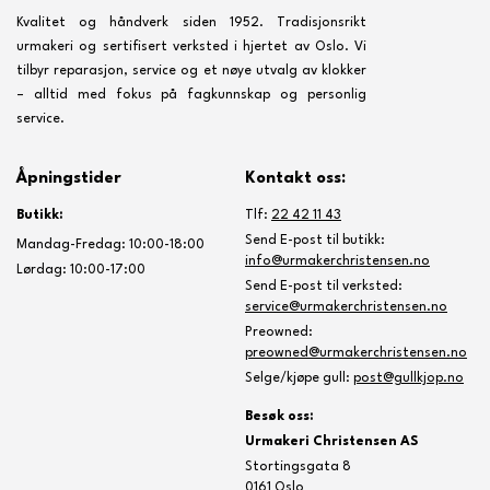
Kvalitet og håndverk siden 1952. Tradisjonsrikt
urmakeri og sertifisert verksted i hjertet av Oslo. Vi
tilbyr reparasjon, service og et nøye utvalg av klokker
– alltid med fokus på fagkunnskap og personlig
service.
Åpningstider
Kontakt oss:
Butikk:
Tlf:
22 42 11 43
Send E-post til butikk:
Mandag-Fredag: 10:00-18:00
info@urmakerchristensen.no
Lørdag: 10:00-17:00
Send E-post til verksted:
service@urmakerchristensen.no
Preowned:
preowned@urmakerchristensen.no
Selge/kjøpe gull:
post@gullkjop.no
Besøk oss:
Urmakeri Christensen AS
Stortingsgata 8
0161 Oslo