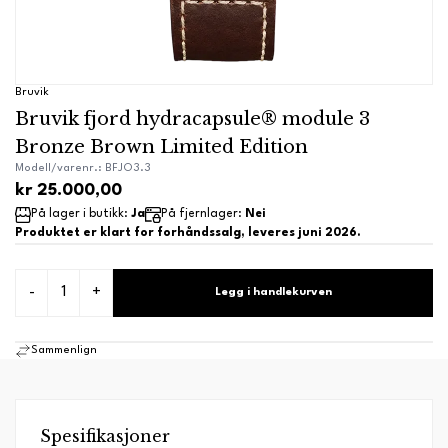
Bruvik
Bruvik fjord hydracapsule® module 3
Bronze Brown Limited Edition
Modell/varenr.: BFJO3.3
kr 25.000,00
På lager i butikk:
Ja
På fjernlager:
Nei
Produktet er klart for forhåndssalg, leveres juni 2026.
-
+
Legg i handlekurven
Sammenlign
Spesifikasjoner