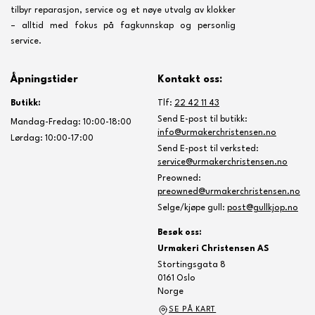
tilbyr reparasjon, service og et nøye utvalg av klokker
– alltid med fokus på fagkunnskap og personlig
service.
Åpningstider
Kontakt oss:
Butikk:
Tlf:
22 42 11 43
Send E-post til butikk:
Mandag-Fredag: 10:00-18:00
info@urmakerchristensen.no
Lørdag: 10:00-17:00
Send E-post til verksted:
service@urmakerchristensen.no
Preowned:
preowned@urmakerchristensen.no
Selge/kjøpe gull:
post@gullkjop.no
Besøk oss:
Urmakeri Christensen AS
Stortingsgata 8
0161 Oslo
Norge
SE PÅ KART