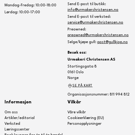
Send E-post til butikk:
Mandag-Fredag: 10:00-18:00
info@urmakerchristensen.no
Lørdag: 10:00-17:00
Send E-post til verksted:
service@urmakerchristensen.no
Preowned:
preowned@urmakerchristensen.no
Selge/kjøpe gull:
post@gullkjop.no
Besøk oss:
Urmakeri Christensen AS
Stortingsgata 8
0161 Oslo
Norge
SE PÅ KART
Organisasjonsnummer: 811 994 812
Informasjon
Vilkår
Om oss
Våre vilkår
Artikler/editorial
Cookieerklæring (EU)
Verksted
Personopplysninger
Læringssenter