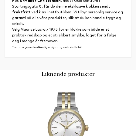
Hos
Urmaker Christensen
, midt i Oslo sentrum i
Stortingsgata 8, får du denne eksklusive klokken sendt
fraktfritt
ved kjøp i nettbutikken. Vi tilbyr personlig service og
garanti på alle våre produkter, slik at du kan handle trygt og
enkelt.
Velg Maurice Lacroix 1975 for en klokke som både er et
praktisk redskap og et stilsikkert smykke, laget for å følge
deg i mange år fremover.
Teksten er generet med kunstig inteligens, og kan inneholde feil.
Liknende produkter