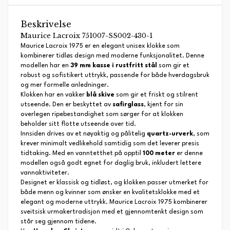
Beskrivelse
Maurice Lacroix 751007-SS002-430-1
Maurice Lacroix 1975 er en elegant unisex klokke som
kombinerer tidløs design med moderne funksjonalitet. Denne
modellen har en
39 mm kasse i rustfritt stål
som gir et
robust og sofistikert uttrykk, passende for både hverdagsbruk
og mer formelle anledninger.
Klokken har en vakker
blå skive
som gir et friskt og stilrent
utseende. Den er beskyttet av
safirglass
, kjent for sin
overlegen ripebestandighet som sørger for at klokken
beholder sitt flotte utseende over tid.
Innsiden drives av et nøyaktig og pålitelig
quartz-urverk
, som
krever minimalt vedlikehold samtidig som det leverer presis
tidtaking. Med en vanntetthet på opptil
100 meter
er denne
modellen også godt egnet for daglig bruk, inkludert lettere
vannaktiviteter.
Designet er klassisk og tidløst, og klokken passer utmerket for
både menn og kvinner som ønsker en kvalitetsklokke med et
elegant og moderne uttrykk. Maurice Lacroix 1975 kombinerer
sveitsisk urmakertradisjon med et gjennomtenkt design som
står seg gjennom tidene.