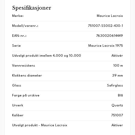
Spesifikasjoner
Merke:
Maurice Lacroix
Modell/varenr.:
751007-SS002-430-1
EAN-nr.:
7630020614449
Serie
Maurice Lacroix 1975
Udvalgt produkt imellem 4.000 og 10.000
Aktivér
Vannresistens
100 m
Klokkens diameter
39 mm
Glass
Safirglass
Farge på urskive
Blå
Urverk
Quartz
Kaliber
751007
Utvalgt produkt - Maurice Lacroix
Aktiver