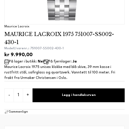
Maurice Lacroix
MAURICE LACROIX 1975 751007-SS002-
430-1
Modell/varenr.: 751007-SS002-430-1
kr 9.990,00
På lager i butikk:
Nei
På fjernlager:
Ja
Maurice Lacroix 1975 unisex klokke med blå skive, 39 mm kasse i
rustfritt stål, safirglass og quartzverk. Vanntett til 100 meter. Fri
frakt fra Urmaker Christensen i Oslo.
-
+
Legg i handlekurven
Sammenlign