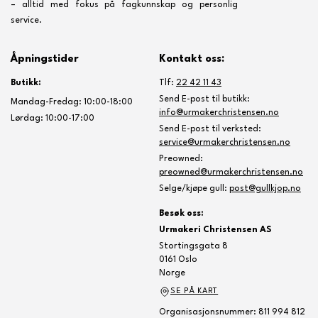
– alltid med fokus på fagkunnskap og personlig
service.
Åpningstider
Kontakt oss:
Butikk:
Tlf:
22 42 11 43
Send E-post til butikk:
Mandag-Fredag: 10:00-18:00
info@urmakerchristensen.no
Lørdag: 10:00-17:00
Send E-post til verksted:
service@urmakerchristensen.no
Preowned:
preowned@urmakerchristensen.no
Selge/kjøpe gull:
post@gullkjop.no
Besøk oss:
Urmakeri Christensen AS
Stortingsgata 8
0161 Oslo
Norge
SE PÅ KART
Organisasjonsnummer: 811 994 812