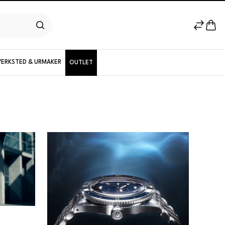
VERKSTED & URMAKER
OUTLET
Herremodeller
Nyheter