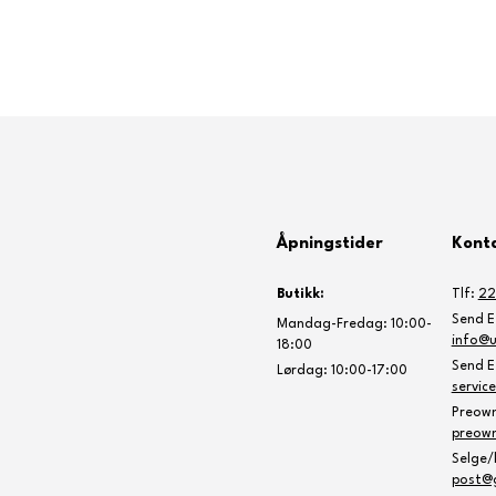
Åpningstider
Konta
Butikk:
Tlf:
22
Send E-
Mandag-Fredag: 10:00-
info@u
18:00
Send E-
Lørdag: 10:00-17:00
servic
Preow
preow
Selge/k
post@g