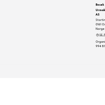
Besøk 
Urmak
AS
Storti
0161 O
Norge
SE 
Organi
994 81