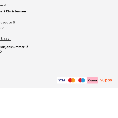
oss:
eri Christensen
ngsgata 8
slo
PÅ KART
sasjonsnummer: 811
2