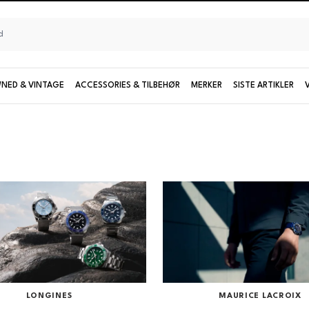
NED & VINTAGE
ACCESSORIES & TILBEHØR
MERKER
SISTE ARTIKLER
Seiko
UTFORSK KOLLEKSJONER OG MODELLER
Damemodeller
Limiterte modeller
Se alle Seiko
LONGINES
MAURICE LACROIX