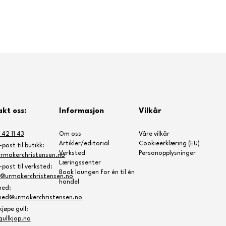
kt oss:
Informasjon
Vilkår
 42 11 43
Om oss
Våre vilkår
Artikler/editorial
Cookieerklæring (EU)
post til butikk:
Verksted
Personopplysninger
rmakerchristensen.no
Læringssenter
post til verksted:
Book loungen for én til én
e@urmakerchristensen.no
handel
ned:
ned@urmakerchristensen.no
jøpe gull:
ullkjop.no