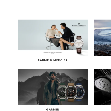
Frederique Constant
Garmin
Hamilton
JDM+
Oris
Roamer
Sjöö Sandström
BAUME & MERCIER
Straum Watches
Withings
QlockTwo
Vegg- og vekkerur
GARMIN